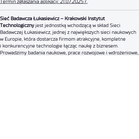
Termin zgłaszania aplikacji: 21.07.2025 r.
Starszy Specjalista – Archiwist
Sieć Badawcza Łukasiewicz – Krakowski Instytut
Technologiczny
jest jednostką wchodzącą w skład Sieci
Badawczej Łukasiewicz, jednej z największych sieci naukowych
4 lipca 2025
w Europie, która dostarcza firmom atrakcyjne, kompletne
i konkurencyjne technologie łącząc naukę z biznesem.
Prowadzimy badania naukowe, prace rozwojowe i wdrożeniowe,
wykonujemy prototypowe narzędzia i urządzenia, a także
świadczymy usługi badawcze i technologiczne. Odbiorcami
naszych rozwiązań są m. in. przedstawiciele przemysłu
odlewniczego, narzędziowego, lotniczego, medycznego
i energetycznego.
Rodzaj umowy: umowa o pracę
Wymiar etatu: pełny etat, ½ etatu
Miejsce wykonywania pracy: Kraków, ul. Zakopiańska 73
Data ogłoszenia: 04.07.2025 r.