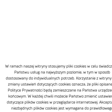
Wymiar etatu: pełny etat/niepełny etat
Ilość wolnych stanowisk pracy: 2
Miejsce wykonywania pracy: Zabrze, ul. Roosevelta 118; Kraków,
ul. Zakopiańska 73
Data ogłoszenia: 04.07.2025 r.
Termin zgłaszania aplikacji: 18.07.2025 r.
Główny Specjalista AI/ML
Sieć Badawcza Łukasiewicz – Krakowski Instytut
Technologiczny
jest jednostką wchodzącą w skład Sieci
W ramach naszej witryny stosujemy pliki cookies w celu świadc
Badawczej Łukasiewicz, jednej z największych sieci naukowych
4 lipca 2025
Państwu usług na najwyższym poziomie, w tym w sposób
w Europie, która dostarcza firmom atrakcyjne, kompletne
dostosowany do indywidualnych potrzeb. Korzystanie z witryny
i konkurencyjne technologie łącząc naukę z biznesem.
zmiany ustawień dotyczących cookies oznacza, że pliki opisan
Prowadzimy badania naukowe, prace rozwojowe i wdrożeniowe,
Polityce Prywatności będą zamieszczane na Państwa urządze
wykonujemy prototypowe narzędzia i urządzenia, a także
świadczymy usługi badawcze i technologiczne. Odbiorcami
końcowym. W każdej chwili możecie Państwo zmienić ustawie
naszych rozwiązań są m. in. przedstawiciele przemysłu
dotyczące plików cookies w przeglądarce internetowej. Akcept
odlewniczego, narzędziowego, lotniczego, medycznego
niezbędnych plików cookies jest wymagana do prawidłoweg