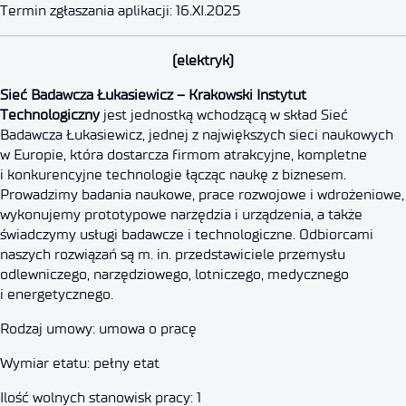
Termin zgłaszania aplikacji: 16.XI.2025
Specjalista ds. Administracji
(elektryk)
Sieć Badawcza Łukasiewicz – Krakowski Instytut
29 października 2025
Technologiczny
jest jednostką wchodzącą w skład Sieć
Badawcza Łukasiewicz, jednej z największych sieci naukowych
w Europie, która dostarcza firmom atrakcyjne, kompletne
i konkurencyjne technologie łącząc naukę z biznesem.
Prowadzimy badania naukowe, prace rozwojowe i wdrożeniowe,
wykonujemy prototypowe narzędzia i urządzenia, a także
świadczymy usługi badawcze i technologiczne. Odbiorcami
naszych rozwiązań są m. in. przedstawiciele przemysłu
odlewniczego, narzędziowego, lotniczego, medycznego
i energetycznego.
Rodzaj umowy: umowa o pracę
Wymiar etatu: pełny etat
Ilość wolnych stanowisk pracy: 1