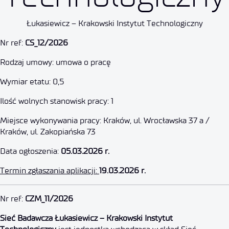
Łukasiewicz – Krakowski Instytut Technologiczny
Główny Specjalista – p.o. Kiero
Nr ref:
CS_12/2026
Rodzaj umowy: umowa o pracę
19 marca 2026
Wymiar etatu: 0,5
Ilość wolnych stanowisk pracy: 1
Miejsce wykonywania pracy: Kraków, ul. Wrocławska 37 a /
Kraków, ul. Zakopiańska 73
Data ogłoszenia:
05.03.2026 r.
Termin zgłaszania aplikacji:
19.03.2026 r.
Specjalista techniczny (K/M)
Nr ref:
CZM_11/2026
Sieć Badawcza Łukasiewicz – Krakowski Instytut
12 marca 2026