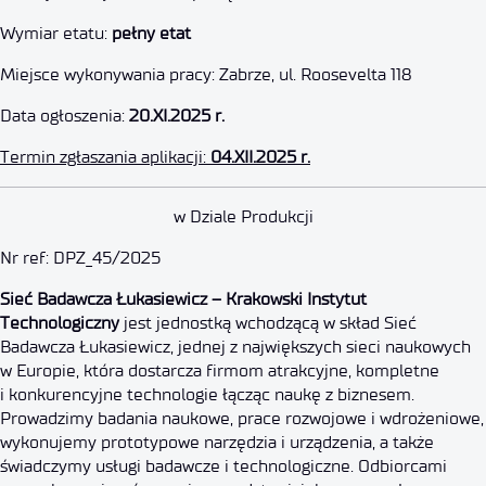
Wymiar etatu:
pełny etat
Miejsce wykonywania pracy: Zabrze, ul. Roosevelta 118
Data ogłoszenia:
20.XI.2025 r.
Termin zgłaszania aplikacji:
04.XII.2025 r.
Specjalista mechanik
w Dziale Produkcji
Nr ref: DPZ_45/2025
4 grudnia 2025
Sieć Badawcza Łukasiewicz – Krakowski Instytut
Technologiczny
jest jednostką wchodzącą w skład Sieć
Badawcza Łukasiewicz, jednej z największych sieci naukowych
w Europie, która dostarcza firmom atrakcyjne, kompletne
i konkurencyjne technologie łącząc naukę z biznesem.
Prowadzimy badania naukowe, prace rozwojowe i wdrożeniowe,
wykonujemy prototypowe narzędzia i urządzenia, a także
świadczymy usługi badawcze i technologiczne. Odbiorcami