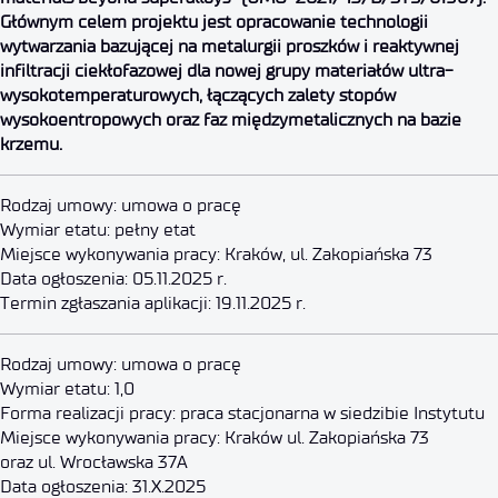
Głównym celem projektu jest opracowanie technologii
wytwarzania bazującej na metalurgii proszków i reaktywnej
infiltracji ciekłofazowej dla nowej grupy materiałów ultra-
wysokotemperaturowych, łączących zalety stopów
wysokoentropowych oraz faz międzymetalicznych na bazie
krzemu.
Główny Księgowy
Rodzaj umowy: umowa o pracę
Wymiar etatu: pełny etat
Miejsce wykonywania pracy: Kraków, ul. Zakopiańska 73
5 listopada 2025
Data ogłoszenia: 05.11.2025 r.
Termin zgłaszania aplikacji: 19.11.2025 r.
Starszy Specjalista ds. IT
Rodzaj umowy: umowa o pracę
Wymiar etatu: 1,0
Forma realizacji pracy: praca stacjonarna w siedzibie Instytutu
31 października 2025
Miejsce wykonywania pracy: Kraków ul. Zakopiańska 73
oraz ul. Wrocławska 37A
Data ogłoszenia: 31.X.2025