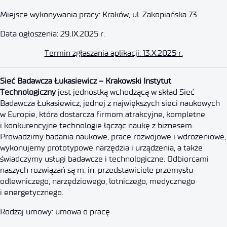
Miejsce wykonywania pracy: Kraków, ul. Zakopiańska 73
Data ogłoszenia: 29.IX.2025 r.
Termin zgłaszania aplikacji: 13.X.2025 r.
Specjalista ds. Płac
Sieć Badawcza Łukasiewicz – Krakowski Instytut
Technologiczny
jest jednostką wchodzącą w skład Sieć
Badawcza Łukasiewicz, jednej z największych sieci naukowych
13 października 2025
w Europie, która dostarcza firmom atrakcyjne, kompletne
i konkurencyjne technologie łącząc naukę z biznesem.
Prowadzimy badania naukowe, prace rozwojowe i wdrożeniowe,
wykonujemy prototypowe narzędzia i urządzenia, a także
świadczymy usługi badawcze i technologiczne. Odbiorcami
naszych rozwiązań są m. in. przedstawiciele przemysłu
odlewniczego, narzędziowego, lotniczego, medycznego
i energetycznego.
Rodzaj umowy: umowa o pracę