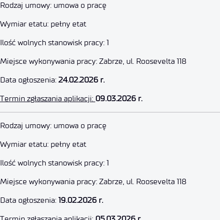
Specjalista techniczny (K/M)
Rodzaj umowy: umowa o pracę
Wymiar etatu: pełny etat
9 marca 2026
Ilość wolnych stanowisk pracy: 1
Miejsce wykonywania pracy: Zabrze, ul. Roosevelta 118
Data ogłoszenia:
24.02.2026 r.
Termin zgłaszania aplikacji:
09.03.2026 r.
Specjalista ds. administracyjno
Rodzaj umowy: umowa o pracę
Wymiar etatu: pełny etat
5 marca 2026
Ilość wolnych stanowisk pracy: 1
Miejsce wykonywania pracy: Zabrze, ul. Roosevelta 118
Data ogłoszenia:
19.02.2026 r.
Termin zgłaszania aplikacji:
05.03.2026 r.