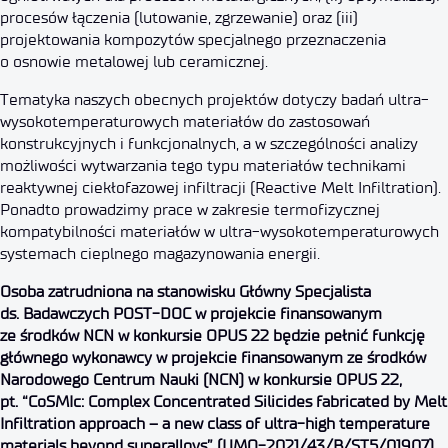
procesów łączenia (lutowanie, zgrzewanie) oraz (iii)
projektowania kompozytów specjalnego przeznaczenia
o osnowie metalowej lub ceramicznej.
Tematyka naszych obecnych projektów dotyczy badań ultra-
wysokotemperaturowych materiałów do zastosowań
konstrukcyjnych i funkcjonalnych, a w szczególności analizy
możliwości wytwarzania tego typu materiałów technikami
reaktywnej ciekłofazowej infiltracji (Reactive Melt Infiltration).
Ponadto prowadzimy prace w zakresie termofizycznej
kompatybilności materiałów w ultra-wysokotemperaturowych
systemach cieplnego magazynowania energii.
Osoba zatrudniona na stanowisku
Główny Specjalista
ds. Badawczych POST-DOC
w projekcie finansowanym
ze środków NCN w konkursie OPUS 22
będzie pełnić funkcję
głównego wykonawcy w projekcie finansowanym ze środków
Narodowego Centrum Nauki (NCN) w konkursie OPUS 22,
pt.
“CoSMIc: Complex Concentrated Silicides fabricated by Melt
Infiltration approach – a new class of ultra-high temperature
materials beyond superalloys” (UMO-2021/43/B/ST5/01907).