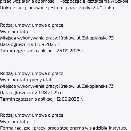
przeciwdziałania oporności”. Rozpoczęcie kształcenia w Szkole
Doktorskiej planowane jest na 1 października 2025 roku.
Rodzaj umowy: umowa o pracę
Wymiar etatu: 1,0
Miejsce wykonywania pracy: Kraków, ul. Zakopiańska 73
Data ogłoszenia: 11.09.2025 r.
Termin zgłaszania aplikacji: 25.09.2025 r.
Starszy Specjalista – Archiwist
Rodzaj umowy: umowa o pracę
Wymiar etatu: pełny etat
23 września 2025
Miejsce wykonywania pracy: Kraków, ul. Zakopiańska 73
Data ogłoszenia: 29.08.2025 r.
Termin zgłaszania aplikacji: 12.09.2025 r.
Specjalista ds. IT
Rodzaj umowy: umowa o pracę
Wymiar etatu: 1,0
Forma realizacji pracy: praca stacjonarna w siedzibie Instytutu
22 września 2025