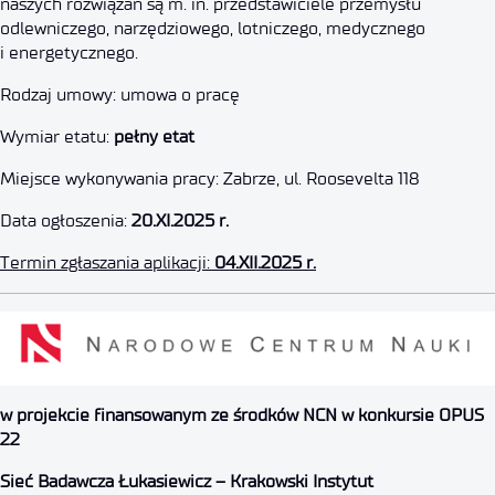
naszych rozwiązań są m. in. przedstawiciele przemysłu
odlewniczego, narzędziowego, lotniczego, medycznego
i energetycznego.
Rodzaj umowy: umowa o pracę
Wymiar etatu:
pełny etat
Miejsce wykonywania pracy: Zabrze, ul. Roosevelta 118
Data ogłoszenia:
20.XI.2025 r.
Termin zgłaszania aplikacji:
04.XII.2025 r.
Główny Specjalista ds. Badawc
11 listopada 2025
w projekcie finansowanym ze środków NCN w konkursie OPUS
22
Sieć Badawcza Łukasiewicz – Krakowski Instytut