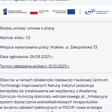
Starszy Inżynier Technologii O
Rodzaj umowy: umowa o pracę
Wymiar etatu: 1,0
26 września 2025
Miejsce wykonywania pracy: Kraków, ul. Zakopiańska 73
Data ogłoszenia: 26.09.2025 r.
Termin zgłaszania aplikacji: 10.10.2025 r.
Specjalista ds. Badawczych (do
Obecnie w ramach działalności badawczo-naukowej Centrum
Technologii Inspirowanych Naturą, Instytut poszukuje
kandydata do zrealizowania we współpracy z Akademią
25 września 2025
Górniczo-Hutniczą doktoratu wdrożeniowego pt. „Inhalacyjny
system dostarczania wieloskładnikowych terapeutyków
w leczeniu zakażeń bakteryjnych w POChP: nowa strategia