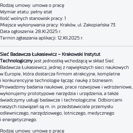
Rodzaj umowy: umowa o pracę
Wymiar etatu: pełny etat
Ilość wolnych stanowisk pracy: 1
Miejsce wykonywania pracy: Kraków, ul. Zakopiańska 73
Data ogłoszenia: 28.XI.2025 r.
Termin zgłaszania aplikacji: 12.XII.2025 r.
Specjalista mechanik
Sieć Badawcza Łukasiewicz – Krakowski Instytut
Technologiczny
jest jednostką wchodzącą w skład Sieć
Badawcza Łukasiewicz, jednej z największych sieci naukowych
4 grudnia 2025
w Europie, która dostarcza firmom atrakcyjne, kompletne
i konkurencyjne technologie łącząc naukę z biznesem.
Prowadzimy badania naukowe, prace rozwojowe i wdrożeniowe,
wykonujemy prototypowe narzędzia i urządzenia, a także
świadczymy usługi badawcze i technologiczne. Odbiorcami
naszych rozwiązań są m. in. przedstawiciele przemysłu
odlewniczego, narzędziowego, lotniczego, medycznego
i energetycznego.
Rodzaj umowy: umowa o pracę