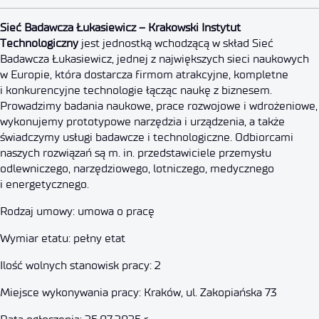
Starszy Specjalista ds. Projektó
Sieć Badawcza Łukasiewicz – Krakowski Instytut
Technologiczny
jest jednostką wchodzącą w skład Sieć
Badawcza Łukasiewicz, jednej z największych sieci naukowych
25 lipca 2025
w Europie, która dostarcza firmom atrakcyjne, kompletne
i konkurencyjne technologie łącząc naukę z biznesem.
Prowadzimy badania naukowe, prace rozwojowe i wdrożeniowe,
wykonujemy prototypowe narzędzia i urządzenia, a także
świadczymy usługi badawcze i technologiczne. Odbiorcami
naszych rozwiązań są m. in. przedstawiciele przemysłu
odlewniczego, narzędziowego, lotniczego, medycznego
i energetycznego.
Rodzaj umowy: umowa o pracę
Wymiar etatu: pełny etat
Ilość wolnych stanowisk pracy: 2
Miejsce wykonywania pracy: Kraków, ul. Zakopiańska 73