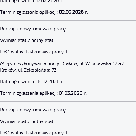
Data ogłoszenia:
17.02.2026 r.
Termin zgłaszania aplikacji:
02.03.2026 r.
Główny Specjalista ds. Strategii
Rodzaj umowy: umowa o pracę
Wymiar etatu: pełny etat
1 marca 2026
Ilość wolnych stanowisk pracy: 1
Miejsce wykonywania pracy: Kraków, ul. Wrocławska 37 a /
Kraków, ul. Zakopiańska 73
Data ogłoszenia: 16.02.2026 r.
Termin zgłaszania aplikacji: 01.03.2026 r.
Specjalista techniczny – elektry
Rodzaj umowy: umowa o pracę
Wymiar etatu: pełny etat
27 lutego 2026
Ilość wolnych stanowisk pracy: 1