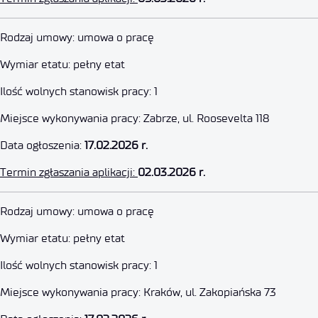
Młodszy Specjalista ds. IT (K/M)
Rodzaj umowy: umowa o pracę
Wymiar etatu: pełny etat
2 marca 2026
Ilość wolnych stanowisk pracy: 1
Miejsce wykonywania pracy: Zabrze, ul. Roosevelta 118
Data ogłoszenia:
17.02.2026 r.
Termin zgłaszania aplikacji:
02.03.2026 r.
Główny Specjalista ds. IT (K/M)
Rodzaj umowy: umowa o pracę
Wymiar etatu: pełny etat
2 marca 2026
Ilość wolnych stanowisk pracy: 1
Miejsce wykonywania pracy: Kraków, ul. Zakopiańska 73