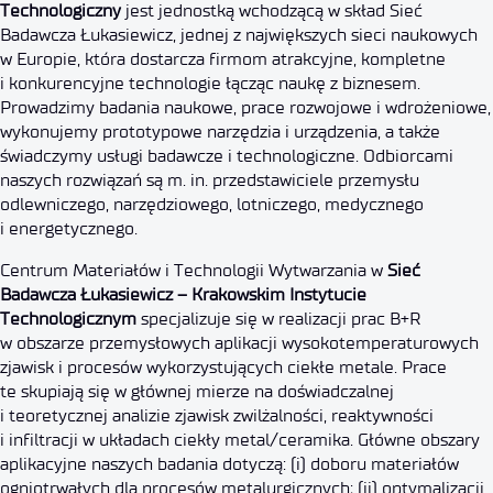
Technologiczny
jest jednostką wchodzącą w skład Sieć
Badawcza Łukasiewicz, jednej z największych sieci naukowych
w Europie, która dostarcza firmom atrakcyjne, kompletne
i konkurencyjne technologie łącząc naukę z biznesem.
Prowadzimy badania naukowe, prace rozwojowe i wdrożeniowe,
wykonujemy prototypowe narzędzia i urządzenia, a także
świadczymy usługi badawcze i technologiczne. Odbiorcami
naszych rozwiązań są m. in. przedstawiciele przemysłu
odlewniczego, narzędziowego, lotniczego, medycznego
i energetycznego.
Centrum Materiałów i Technologii Wytwarzania w
Sieć
Badawcza Łukasiewicz – Krakowskim Instytucie
Technologicznym
specjalizuje się w realizacji prac B+R
w obszarze przemysłowych aplikacji wysokotemperaturowych
zjawisk i procesów wykorzystujących ciekłe metale. Prace
te skupiają się w głównej mierze na doświadczalnej
i teoretycznej analizie zjawisk zwilżalności, reaktywności
i infiltracji w układach ciekły metal/ceramika. Główne obszary
aplikacyjne naszych badania dotyczą: (i) doboru materiałów
ogniotrwałych dla procesów metalurgicznych; (ii) optymalizacji