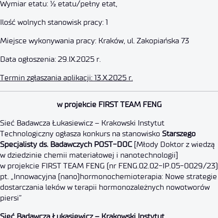
Wymiar etatu: ½ etatu/pełny etat,
Ilość wolnych stanowisk pracy: 1
Miejsce wykonywania pracy: Kraków, ul. Zakopiańska 73
Data ogłoszenia: 29.IX.2025 r.
Termin zgłaszania aplikacji: 13.X.2025 r.
Starszy Specjalista ds. Badaw
w projekcie FIRST TEAM FENG
Sieć Badawcza Łukasiewicz – Krakowski Instytut
5 października 2025
Technologiczny ogłasza konkurs na stanowisko
Starszego
Specjalisty ds. Badawczych POST-DOC
[Młody Doktor z wiedzą
w dziedzinie chemii materiałowej i nanotechnologii]
w projekcie FIRST TEAM FENG (nr FENG.02.02-IP.05-0029/23)
pt. „Innowacyjna (nano)hormonochemioterapia: Nowe strategie
dostarczania leków w terapii hormonozależnych nowotworów
piersi”
Sieć Badawcza Łukasiewicz – Krakowski Instytut