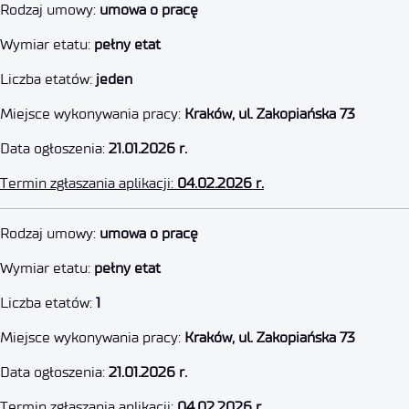
Rodzaj umowy:
umowa o pracę
Wymiar etatu:
pełny etat
Liczba etatów:
jeden
Miejsce wykonywania pracy:
Kraków, ul. Zakopiańska 73
Data ogłoszenia:
21.01.2026 r.
Termin zgłaszania aplikacji:
04.02.2026 r.
Specjalista ds. Księgowości (K/
Rodzaj umowy:
umowa o pracę
Wymiar etatu:
pełny etat
4 lutego 2026
Liczba etatów:
1
Miejsce wykonywania pracy:
Kraków, ul. Zakopiańska 73
Data ogłoszenia:
21.01.2026 r.
Termin zgłaszania aplikacji:
04.02.2026 r.