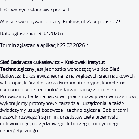
27 lutego 2026
Ilość wolnych stanowisk pracy: 1
Miejsce wykonywania pracy: Kraków, ul. Zakopiańska 73
Data ogłoszenia: 13.02.2026 r.
Termin zgłaszania aplikacji: 27.02.2026 r.
Starszy specjalista ds. Księgowo
Sieć Badawcza Łukasiewicz – Krakowski Instytut
Technologiczny
jest jednostką wchodzącą w skład Sieć
Badawcza Łukasiewicz, jednej z największych sieci naukowych
4 lutego 2026
w Europie, która dostarcza firmom atrakcyjne, kompletne
i konkurencyjne technologie łącząc naukę z biznesem.
Prowadzimy badania naukowe, prace rozwojowe i wdrożeniowe,
wykonujemy prototypowe narzędzia i urządzenia, a także
świadczymy usługi badawcze i technologiczne. Odbiorcami
naszych rozwiązań są m. in. przedstawiciele przemysłu
odlewniczego, narzędziowego, lotniczego, medycznego
i energetycznego.