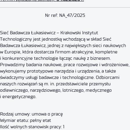
Pracownik techniczny – opiekun
Nr ref: NA_47/2025
12 grudnia 2025
Sieć Badawcza Łukasiewicz – Krakowski Instytut
Technologiczny jest jednostką wchodzącą w skład Sieć
Badawcza Łukasiewicz, jednej z największych sieci naukowych
w Europie, która dostarcza firmom atrakcyjne, kompletne
i konkurencyjne technologie łącząc naukę z biznesem.
Prowadzimy badania naukowe, prace rozwojowe i wdrożeniowe,
wykonujemy prototypowe narzędzia i urządzenia, a także
świadczymy usługi badawcze i technologiczne. Odbiorcami
naszych rozwiązań są m. in. przedstawiciele przemysłu
odlewniczego, narzędziowego, lotniczego, medycznego
i energetycznego.
Rodzaj umowy: umowa o pracę
Wymiar etatu: pełny etat
Ilość wolnych stanowisk pracy: 1