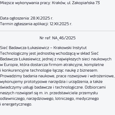
Miejsce wykonywania pracy: Kraków, ul. Zakopiańska 73
Data ogłoszenia: 28.XI.2025 r.
Termin zgłaszania aplikacji: 12.XII.2025 r.
Specjalista techniczny – elektry
Nr ref: NA_46/2025
Sieć Badawcza Łukasiewicz – Krakowski Instytut
12 grudnia 2025
Technologiczny jest jednostką wchodzącą w skład Sieć
Badawcza Łukasiewicz, jednej z największych sieci naukowych
w Europie, która dostarcza firmom atrakcyjne, kompletne
i konkurencyjne technologie łącząc naukę z biznesem.
Prowadzimy badania naukowe, prace rozwojowe i wdrożeniowe,
wykonujemy prototypowe narzędzia i urządzenia, a także
świadczymy usługi badawcze i technologiczne. Odbiorcami
naszych rozwiązań są m. in. przedstawiciele przemysłu
odlewniczego, narzędziowego, lotniczego, medycznego
i energetycznego.