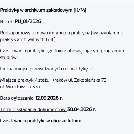
Praktyka w archiwum zakładow
Praktykę w archiwum zakładowym (K/M)
Nr ref:
PU_01/2026
12 marca 2026
Rodzaj umowy: umowa imienna o praktyce (wg regulaminu
praktyk archiwalnych I i II )
Czas trwania praktyki: zgodnie z obowiązującym programem
studiów
Liczba miejsc przewidzianych na praktykę: 2
Miejsce praktyki/ stażu: Kraków ul. Zakopiańska 73;
ul. Wrocławska 37a
Data ogłoszenia:
12.03.2026 r.
Termin składania dokumentów:
30.04.2026 r.
Czas trwania praktyki: w okresie letnim