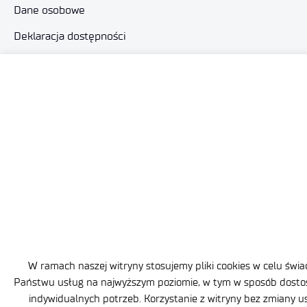
Dane osobowe
Deklaracja dostępności
Polityka prywatności
Zamowienia publiczne
Zadania zlecone
Plan równości płci
W ramach naszej witryny stosujemy pliki cookies w celu świa
Państwu usług na najwyższym poziomie, w tym w sposób dost
indywidualnych potrzeb. Korzystanie z witryny bez zmiany u