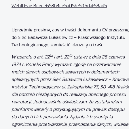
WebID=ae13cece653b4ce5a05fe596daf58ad5
Uprzejmie prosimy, aby w treści dokumentu CV przesłane
do Sieć Badawcza Łukasiewicz – Krakowskiego Instytutu
Technologicznego, zamieścić klauzulę o treści:
1a
1b
W oparciu o art. 22
i art. 22
ustawy z dnia 26 czerwca
1974 r. Kodeks Pracy wyrażam zgodę na przetwarzanie
moich danych osobowych zawartych w dokumentach
aplikacyjnych przez Sieć Badawcza Łukasiewicz – Krakows
Instytut Technologiczny ul. Zakopiańska 73, 30-418 Krakó
dla potrzeb niezbędnych do realizacji obecnego procesu
rekrutacji. Jednocześnie oświadczam, że zostałam/em
poinformowana/y o przysługującym mi prawie: dostępu
do danych i ich poprawiania, żądania ich usunięcia,
ograniczenia przetwarzania, przenoszenia danych, wniesie