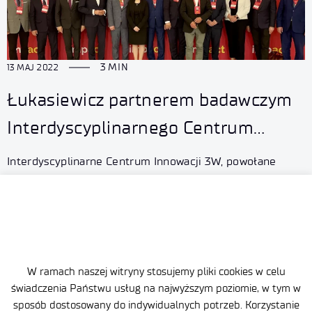
3 MIN
13 MAJ 2022
Łukasiewicz partnerem badawczym
Interdyscyplinarnego Centrum
Innowacji 3W
Interdyscyplinarne Centrum Innowacji 3W, powołane
przez Bank Gospodarstwa Krajowego, ma przyspieszyć
i ułatwić komercjalizację nowych technologii z obszaru
wody, wodoru i węgla. Przy wsparciu instytutów
Łukasiewicza oraz 11 polskich uczelni technicznych
i uniwersytetów, Centrum będzie dążyć do integracji
środowisk zajmujących się obszarem 3W
W ramach naszej witryny stosujemy pliki cookies w celu
i interdyscyplinarnej kompilacji ich umiejętności, aby
świadczenia Państwu usług na najwyższym poziomie, w tym w
sposób dostosowany do indywidualnych potrzeb. Korzystanie
sprostać wyzwaniom dotyczącym realizacji celów