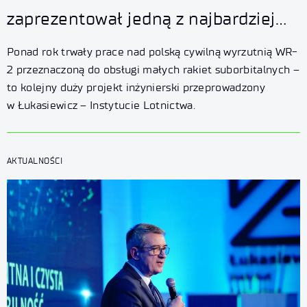
zaprezentował jedną z najbardziej
zaawansowanych mobilnych
Ponad rok trwały prace nad polską cywilną wyrzutnią WR-
wyrzutni dla małych rakiet
2 przeznaczoną do obsługi małych rakiet suborbitalnych –
to kolejny duży projekt inżynierski przeprowadzony
suborbitalnych w Europie
w Łukasiewicz – Instytucie Lotnictwa.
AKTUALNOŚCI