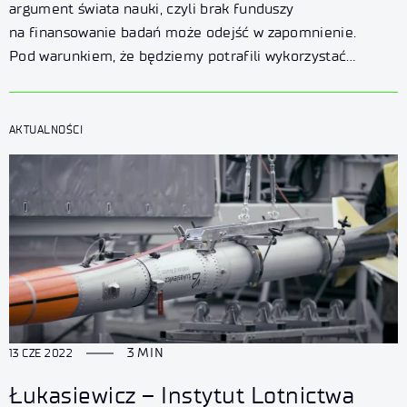
w Polsce w 2022 roku.
argument świata nauki, czyli brak funduszy
na finansowanie badań może odejść w zapomnienie.
Pod warunkiem, że będziemy potrafili wykorzystać
Horyzont Europa – prawdopodobnie największy w historii
program wsparcia badań i innowacji,
z którego w najbliższych latach europejscy naukowcy
AKTUALNOŚCI
i przedsiębiorcy będą mogli pozyskać 95 miliardów euro.
...
3 MIN
13 CZE 2022
Łukasiewicz – Instytut Lotnictwa