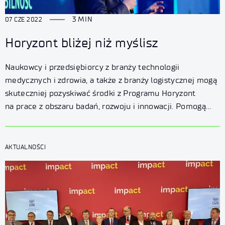
3 MIN
07 CZE 2022
Horyzont bliżej niż myślisz
Naukowcy i przedsiębiorcy z branży technologii
medycznych i zdrowia, a także z branży logistycznej mogą
skuteczniej pozyskiwać środki z Programu Horyzont
na prace z obszaru badań, rozwoju i innowacji. Pomogą
im w tym właśnie otwarte dwa Branżowe Punkty
Kontaktowe (BPK), w warszawskim Łukasiewicz –
Instytucie Lotnictwa i wrocławskim Łukasiewicz – PORT
AKTUALNOŚCI
Polskim Ośrodku Rozwoju Technologii.