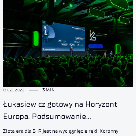
3 MIN
13 CZE 2022
Łukasiewicz gotowy na Horyzont
Europa. Podsumowanie
najważniejszego wydarzenia B+R
Złota era dla B+R jest na wyciągnięcie ręki. Koronny