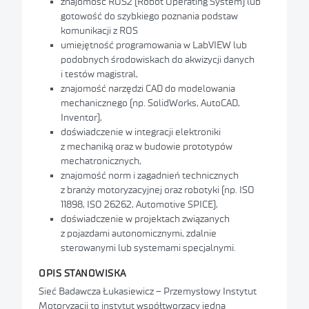
znajomość ROS2 (Robot Operating System) lub
gotowość do szybkiego poznania podstaw
Łukasiewicz – Instytut Nowych Syntez
komunikacji z ROS
Chemicznych
umiejętność programowania w LabVIEW lub
Łukasiewicz - Przemysłowy Instytut
podobnych środowiskach do akwizycji danych
Motoryzacji
i testów magistral,
znajomość narzędzi CAD do modelowania
mechanicznego (np. SolidWorks, AutoCAD,
Inventor),
doświadczenie w integracji elektroniki
z mechaniką oraz w budowie prototypów
mechatronicznych,
znajomość norm i zagadnień technicznych
z branży motoryzacyjnej oraz robotyki (np. ISO
11898, ISO 26262, Automotive SPICE),
doświadczenie w projektach związanych
z pojazdami autonomicznymi, zdalnie
sterowanymi lub systemami specjalnymi.
OPIS STANOWISKA
Sieć Badawcza Łukasiewicz – Przemysłowy Instytut
Motoryzacji to instytut współtworzący jedną