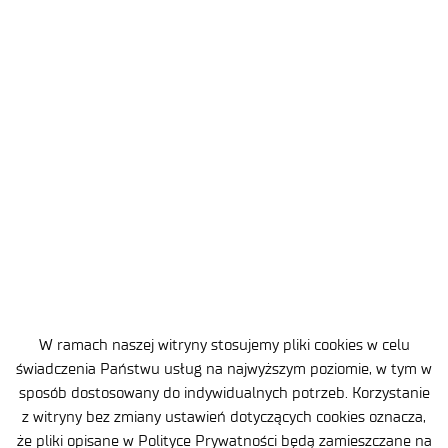
W ramach tego instrumentu finansujemy
obiecujące projekty B+R w kluczowych obszarach
rozwoju polskiej gospodarki. Od determinacji
naszych pracowników zależy, które z ich autorskich
rozwiązań uzyskają znaczące wsparcie finansowe.
Baza Źródeł Finansowania
Kilkunastoosobowy zespół na co dzień zajmuje się
szukaniem możliwości finansowania pomysłów
naszych naukowców. Dzięki nim możesz pracować
nad ich rozwojem, bez martwienia się o kwestie
budżetowe.
W ramach naszej witryny stosujemy pliki cookies w celu
świadczenia Państwu usług na najwyższym poziomie, w tym w
sposób dostosowany do indywidualnych potrzeb. Korzystanie
z witryny bez zmiany ustawień dotyczących cookies oznacza,
PIERWSZA PRACA
że pliki opisane w Polityce Prywatności będą zamieszczane na