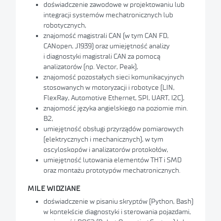
doświadczenie zawodowe w projektowaniu lub
integracji systemów mechatronicznych lub
Łukasiewicz – Instytut Innowacji
i Technologii
robotycznych,
znajomość magistrali CAN (w tym CAN FD,
Łukasiewicz – Łódzki Instytut
CANopen, J1939) oraz umiejętność analizy
Technologiczny
i diagnostyki magistrali CAN za pomocą
analizatorów (np. Vector, Peak),
Łukasiewicz – Instytut Technologii
znajomość pozostałych sieci komunikacyjnych
Eksploatacji
stosowanych w motoryzacji i robotyce (LIN,
FlexRay, Automotive Ethernet, SPI, UART, I2C),
Łukasiewicz – Przemysłowy Instytut
znajomość języka angielskiego na poziomie min.
Automatyki i Pomiarów
B2,
umiejętność obsługi przyrządów pomiarowych
Łukasiewicz – Instytut Mikroelektroniki
i Fotoniki
(elektrycznych i mechanicznych), w tym
oscyloskopów i analizatorów protokołów,
Łukasiewicz – Instytut Ceramiki
umiejętność lutowania elementów THT i SMD
i Materiałów Budowlanych
oraz montażu prototypów mechatronicznych.
Łukasiewicz – Instytut Lotnictwa
MILE WIDZIANE
doświadczenie w pisaniu skryptów (Python, Bash)
Łukasiewicz – Instytut Tele-i
w kontekście diagnostyki i sterowania pojazdami,
Radiotechniczny