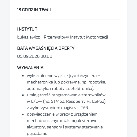
Warszawa
Łukasiewicz – Instytut Metali
13 GODZIN TEMU
Nieżelaznych
Wrocław
Łukasiewicz – Instytut Sztucznej
Inteligencji i Cyberbezpieczeństwa
INSTYTUT
Łukasiewicz - Przemysłowy Instytut Motoryzacji
Łukasiewicz – Instytut Chemii
Przemysłowej im. Prof. Ignacego
DATA WYGAŚNIĘCIA OFERTY
Mościckiego
05.09.2026 00:00
Łukasiewicz – Instytut Elektrotechniki
WYMAGANIA
Łukasiewicz – Krakowski Instytut
wykształcenie wyższe (tytuł inżyniera –
Technologiczny
mechatronika lub pokrewne, np. robotyka,
automatyka i robotyka, elektronika),
Łukasiewicz – Instytut Przemysłu
umiejętność programowania sterowników
Organicznego
w C/C++ (np. STM32, Raspberry Pi, ESP32)
z wykorzystaniem magistrali CAN,
Łukasiewicz – Instytut Chemii Surowców
doświadczenie w pracy z urządzeniami
Odnawialnych
mechatronicznymi, takimi jak sterowniki,
aktuatory, sensory i systemy sterowania
Łukasiewicz – PORT Polski Ośrodek
pojazdami,
Rozwoju Technologii