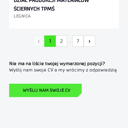
DZIAŁ PRODUKCJI MATERIAŁÓW
ŚCIERNYCH TPMŚ
LEGNICA
‹
›
…
1
2
7
Nie ma na liście twojej wymarzonej pozycji?
Wyślij nam swoje CV a my wrócimy z odpowiedzią
WYŚLIJ NAM SWOJE CV