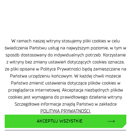
W ramach naszej witryny stosujemy pliki cookies w celu
świadczenia Państwu usług na najwyższym poziomie, w tym w
sposób dostosowany do indywidualnych potrzeb. Korzystanie
27 lipca 2026
z witryny bez zmiany ustawień dotyczących cookies oznacza,
Polska to miejsce rozwoju kariery dla młodych
że pliki opisane w Polityce Prywatności będą zamieszczane na
naukowców i pole rozwoju dla innowacyjnych
Państwa urządzeniu końcowym. W każdej chwili możecie
startupów. Łukasiewicz na Polonia_Camp 2026
Państwo zmienić ustawienia dotyczące plików cookies w
.
przeglądarce internetowej. Akceptacja niezbędnych plików
cookies jest wymagana do prawidłowego działania witryny.
Szczegółowe informacje znajdą Państwo w zakładce
POLITYKA PRYWATNOŚCI.
AKCEPTUJ WSZYSTKIE