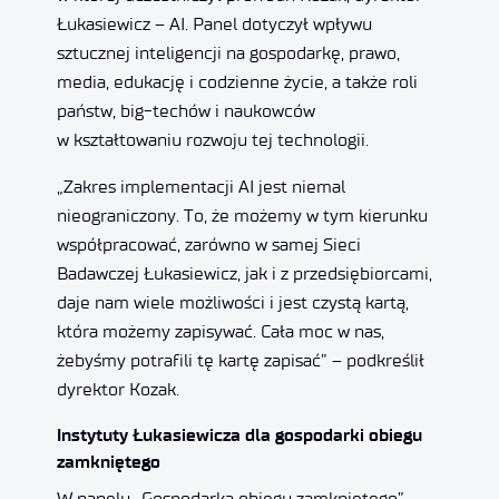
Łukasiewicz – AI. Panel dotyczył wpływu
sztucznej inteligencji na gospodarkę, prawo,
media, edukację i codzienne życie, a także roli
państw, big-techów i naukowców
w kształtowaniu rozwoju tej technologii.
„Zakres implementacji AI jest niemal
nieograniczony. To, że możemy w tym kierunku
współpracować, zarówno w samej Sieci
Badawczej Łukasiewicz, jak i z przedsiębiorcami,
daje nam wiele możliwości i jest czystą kartą,
która możemy zapisywać. Cała moc w nas,
żebyśmy potrafili tę kartę zapisać” – podkreślił
dyrektor Kozak.
Instytuty Łukasiewicza dla gospodarki obiegu
zamkniętego
W panelu „Gospodarka obiegu zamkniętego”