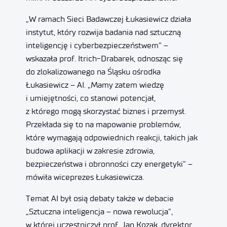
„W ramach Sieci Badawczej Łukasiewicz działa
instytut, który rozwija badania nad sztuczną
inteligencję i cyberbezpieczeństwem” –
wskazała prof. Itrich-Drabarek, odnosząc się
do zlokalizowanego na Śląsku ośrodka
Łukasiewicz – AI. „Mamy zatem wiedzę
i umiejętności, co stanowi potencjał,
z którego mogą skorzystać biznes i przemysł.
Przekłada się to na mapowanie problemów,
które wymagają odpowiednich reakcji, takich jak
budowa aplikacji w zakresie zdrowia,
bezpieczeństwa i obronności czy energetyki” –
mówiła wiceprezes Łukasiewicza.
Temat AI był osią debaty także w debacie
„Sztuczna inteligencja – nowa rewolucja”,
w której uczestniczył prof. Jan Kozak, dyrektor