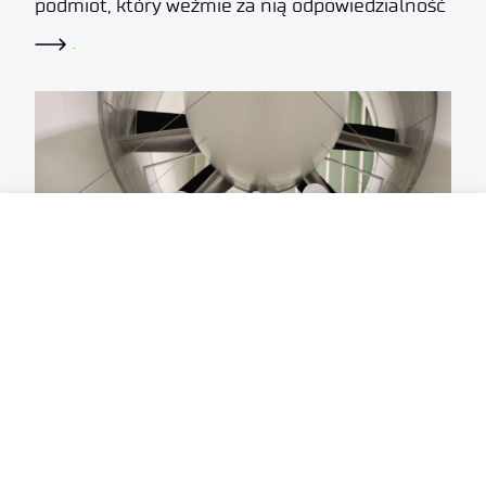
podmiot, który weźmie za nią odpowiedzialność
.
30 lipca 2026
Tunel aerodynamiczny Sieci Badawczej
Łukasiewicz wesprze projekty Europejskiej
Agencji Kosmicznej i Europejskiego Funduszu
Obronnego
.