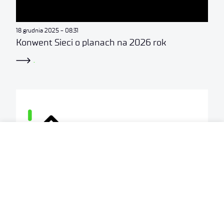
18 grudnia 2025
08:31
Konwent Sieci o planach na 2026 rok
.
18 grudnia 2025
07:55
Rada Centrum o roku 2026 w Sieci Badawczej