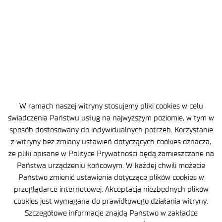
to kwestia bezpieczeństwa
państwa. Polsce potrzebny jest
podmiot, który weźmie za nią
odpowiedzialność
W ramach naszej witryny stosujemy pliki cookies w celu
świadczenia Państwu usług na najwyższym poziomie, w tym w
sposób dostosowany do indywidualnych potrzeb. Korzystanie
z witryny bez zmiany ustawień dotyczących cookies oznacza,
że pliki opisane w Polityce Prywatności będą zamieszczane na
Państwa urządzeniu końcowym. W każdej chwili możecie
Państwo zmienić ustawienia dotyczące plików cookies w
przeglądarce internetowej. Akceptacja niezbędnych plików
cookies jest wymagana do prawidłowego działania witryny.
Szczegółowe informacje znajdą Państwo w zakładce