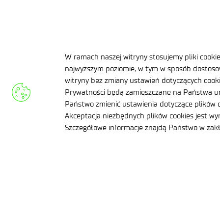
27 lipca 2026
24 lipca 2026
W ramach naszej witryny stosujemy pliki cooki
Polska to miejsce rozwoju kariery
Łukasiewicz ro
najwyższym poziomie, w tym w sposób dostosow
dla młodych naukowców i pole
dla bezpieczeń
witryny bez zmiany ustawień dotyczących cookie
rozwoju dla innowacyjnych
Polski
Prywatności będą zamieszczane na Państwa ur
startupów. Łukasiewicz
Państwo zmienić ustawienia dotyczące plików c
.
na Polonia_Camp 2026
Akceptacja niezbędnych plików cookies jest w
Szczegółowe informacje znajdą Państwo w za
.
Dane osobowe
Zadania zlecone