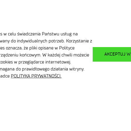
21 lipca 2026
es w celu świadczenia Państwu usług na
zwija technologie
Łukasiewicz – ITECH
any do indywidualnych potrzeb. Korzystanie z
stwa i obronności
podsumowuje rok transformacji
s oznacza, że pliki opisane w Polityce
instytutu
AKCEPTUJ W
ządzeniu końcowym. W każdej chwili możecie
ookies w przeglądarce internetowej.
.
ymagana do prawidłowego działania witryny.
kładce
POLITYKA PRYWATNOŚCI.
Deklaracja dostępności
Polityka prywatności
Zamowi
Plan równości płci