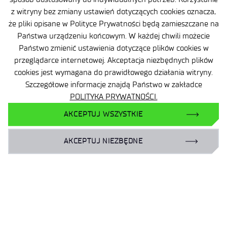
z witryny bez zmiany ustawień dotyczących cookies oznacza,
że pliki opisane w Polityce Prywatności będą zamieszczane na
Państwa urządzeniu końcowym. W każdej chwili możecie
Państwo zmienić ustawienia dotyczące plików cookies w
przeglądarce internetowej. Akceptacja niezbędnych plików
cookies jest wymagana do prawidłowego działania witryny.
24 lipca 2026
Szczegółowe informacje znajdą Państwo w zakładce
POLITYKA PRYWATNOŚCI.
Łukasiewicz rozwija technologie dla
bezpieczeństwa i obronności Polski
AKCEPTUJ WSZYSTKIE
.
AKCEPTUJ NIEZBĘDNE