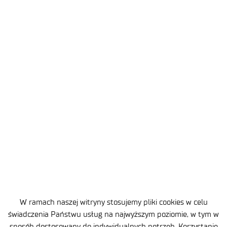
27 lipca 2026
Polska to miejsce rozwoju kariery dla młodych
naukowców i pole rozwoju dla innowacyjnych
startupów. Łukasiewicz na Polonia_Camp 2026
.
W ramach naszej witryny stosujemy pliki cookies w celu
świadczenia Państwu usług na najwyższym poziomie, w tym w
sposób dostosowany do indywidualnych potrzeb. Korzystanie