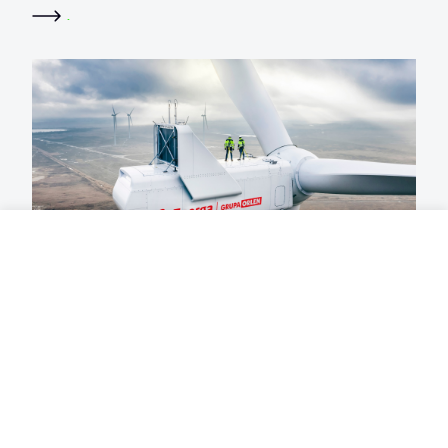
.
28 lipca 2026
Energa łączy siły z największą siecią badawczą
w Polsce
.
PRZECZYTAJ RÓWNIEŻ​