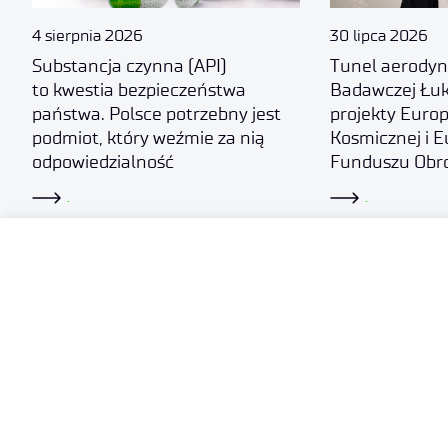
4 sierpnia 2026
30 lipca 2026
Substancja czynna (API)
Tunel aerodyn
to kwestia bezpieczeństwa
Badawczej Łuk
państwa. Polsce potrzebny jest
projekty Europ
podmiot, który weźmie za nią
Kosmicznej i E
odpowiedzialność
Funduszu Obr
.
.
PRZECZYTAJ RÓWNIEŻ​