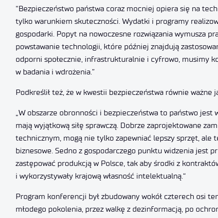
“Bezpieczeństwo państwa coraz mocniej opiera się na techno
tylko warunkiem skuteczności. Wydatki i programy realizow
gospodarki. Popyt na nowoczesne rozwiązania wymusza prac
powstawanie technologii, które później znajdują zastosowa
odporni społecznie, infrastrukturalnie i cyfrowo, musimy
w badania i wdrożenia.”
Podkreślił też, że w kwestii bezpieczeństwa równie ważne
„W obszarze obronności i bezpieczeństwa to państwo jest 
mają wyjątkową siłę sprawczą. Dobrze zaprojektowane zam
technicznym, mogą nie tylko zapewniać lepszy sprzęt, ale
biznesowe. Sedno z gospodarczego punktu widzenia jest pr
zastępować produkcją w Polsce, tak aby środki z kontraktó
i wykorzystywały krajową własność intelektualną.“
Program konferencji był zbudowany wokół czterech osi te
młodego pokolenia, przez walkę z dezinformacją, po ochron