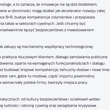
logii, a to oznacza, że innowacje nie są dziś dodatkiem,
ane w obronności mogą działać jak akcelerator rozwoju całej
e B+R, buduje kompetencje inżynierskie i przyspiesza
nia także w sektorach cywilnych. Jeśli chcemy być
 konsekwentnie łączyć bezpieczeństwo z inwestowaniem
 jak zakupy są mechanizmy współpracy technologicznej:
w praktyce kluczowym klientem, dlatego zamówienia publiczne
ówienia, oparte na wymaganych funkcjonalnościach i dialogu
 też budować krajowe kompetencje, łańcuchy dostaw i nowe linie
oste: tam, gdzie to możliwe, część importu powinniśmy
w wzmacniały polskie firmy, tworzyły miejsca pracy
matycznych: od kultury bezpieczeństwa i oczekiwań wobec
ę ludności i obronę cywilną oraz zarządzanie kryzysowe.