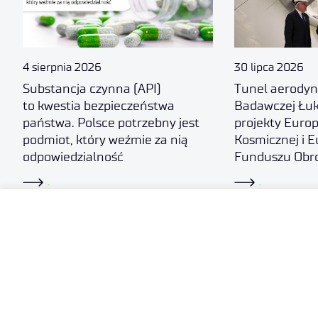
4 sierpnia 2026
30 lipca 2026
Substancja czynna (API)
Tunel aerodyn
to kwestia bezpieczeństwa
Badawczej Łuk
państwa. Polsce potrzebny jest
projekty Europ
podmiot, który weźmie za nią
Kosmicznej i E
odpowiedzialność
Funduszu Obr
.
.
PRZECZYTAJ RÓWNIEŻ​