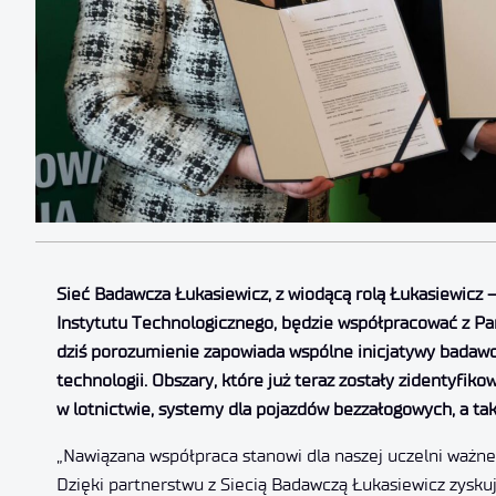
Sieć Badawcza Łukasiewicz, z wiodącą rolą Łukasiewicz –
Instytutu Technologicznego, będzie współpracować z 
dziś porozumienie zapowiada wspólne inicjatywy badawcz
technologii. Obszary, które już teraz zostały zidentyfi
w lotnictwie, systemy dla pojazdów bezzałogowych, a ta
„Nawiązana współpraca stanowi dla naszej uczelni ważn
Dzięki partnerstwu z Siecią Badawczą Łukasiewicz zys