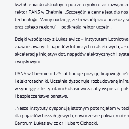
kształcenia do aktualnych potrzeb rynku oraz rozwijani
rektor PANS w Chełmie. „Szczególnie cenne jest dla na
technologii. Mamy nadzieję, że ta współpraca przełoży s
oraz całego regionu” – podkreśla rektor uczelni.
Dzięki współpracy z Łukasiewicz – Instytutem Lotnictwa
zaawansowanych napędów lotniczych i rakietowych, a Łu
akcelerację inicjatyw dot. napędów elektrycznych i sy
i wojskowym.
PANS w Chełmie od 25 lat buduje pozycję krajowego ośro
i elektrotechniki. Uczelnia dysponuje rozbudowaną infra
w synergię z Instytutami Łukasiewicza, aby wspierać po
i bezpieczeństwa państwa.
„Nasze instytuty dysponują istotnym potencjałem w techn
dla pojazdów bezzałogowych, nowoczesne paliwa, materi
Centrum Łukasiewicz dr Hubert Cichocki.