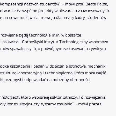
a kompetencji naszych studentów” – mówi prof. Beata Fałda,
s otwarcie na wspólne projekty w obszarach zaawansowanych
ię na nowe możliwości rozwoju dla naszej kadry, studentów
 rozwijane będą technologie m.in. w obszarze
kasiewicz – Górnośląski Instytut Technologiczny wspomoże
stemów spawalniczych, o podwójnym zastosowaniu cywilnym
dka kształcenia i badań w dziedzinie lotnictwa, mechaniki
strukturą laboratoryjną i technologiczną, która może wejść
lski przemysł i odpowiadać na potrzeby obronności
ologiach, które wspierają sektor lotniczy. To rozwiązania
ały konstrukcyjne czy systemy zasilania” – mówi prezes