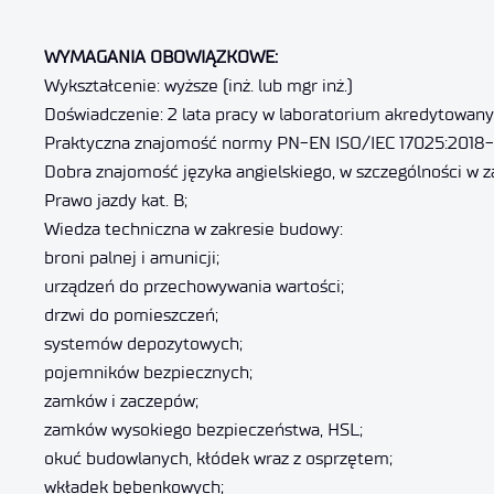
WYMAGANIA OBOWIĄZKOWE:
Wykształcenie: wyższe (inż. lub mgr inż.)
Doświadczenie: 2 lata pracy w laboratorium akredytowan
Praktyczna znajomość normy PN-EN ISO/IEC 17025:2018-
Dobra znajomość języka angielskiego, w szczególności w z
Prawo jazdy kat. B;
Wiedza techniczna w zakresie budowy:
broni palnej i amunicji;
urządzeń do przechowywania wartości;
drzwi do pomieszczeń;
systemów depozytowych;
pojemników bezpiecznych;
zamków i zaczepów;
zamków wysokiego bezpieczeństwa, HSL;
okuć budowlanych, kłódek wraz z osprzętem;
wkładek bębenkowych;