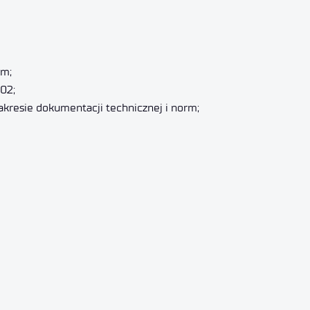
ym;
02;
akresie dokumentacji technicznej i norm;