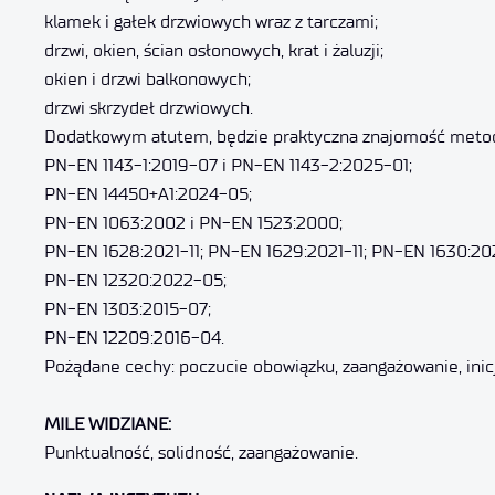
klamek i gałek drzwiowych wraz z tarczami;
drzwi, okien, ścian osłonowych, krat i żaluzji;
okien i drzwi balkonowych;
drzwi skrzydeł drzwiowych.
Dodatkowym atutem, będzie praktyczna znajomość meto
PN-EN 1143-1:2019-07 i PN-EN 1143-2:2025-01;
PN-EN 14450+A1:2024-05;
PN-EN 1063:2002 i PN-EN 1523:2000;
PN-EN 1628:2021-11; PN-EN 1629:2021-11; PN-EN 1630:202
PN-EN 12320:2022-05;
PN-EN 1303:2015-07;
PN-EN 12209:2016-04.
Pożądane cechy: poczucie obowiązku, zaangażowanie, inic
MILE WIDZIANE:
Punktualność, solidność, zaangażowanie.