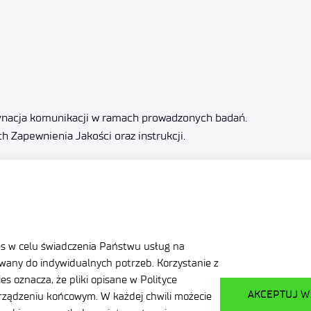
dynacja komunikacji w ramach prowadzonych badań.
 Zapewnienia Jakości oraz instrukcji.
z wymaganiami zawartymi w normie PN-EN ISO/IEC 17025 i doku
j odpowiedzialności.
es w celu świadczenia Państwu usług na
any do indywidualnych potrzeb. Korzystanie z
iadczenia urlopowe i socjalne, ubezpieczenia grupowe i indywi
s oznacza, że pliki opisane w Polityce
AKCEPTUJ W
ządzeniu końcowym. W każdej chwili możecie