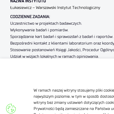
NAZWA INSTYTUTU
Łukasiewicz – Warszawski Instytut Technologiczny
CODZIENNE ZADANIA:
Uczestnictwo w projektach badawczych.
Wykonywanie badań i pomiarów.
Sporządzanie kart badań i sprawozdań z badań i raportów.
Bezpośredni kontakt z klientami laboratorium oraz koor
Stosowanie postanowień Księgi Jakości, Procedur Ogólnych
Udział w wizjach lokalnych w ramach opiniowania.
Współdziałanie w celu utrzymaniu akredytacji, zgodnie 
infrastrukturą i aparaturą badawczą.
BENEFITY:
Wynagrodzenie adekwatne do doświadczenia i powierzone
W ramach naszej witryny stosujemy pliki cooki
Atrakcyjne szkolenia teoretyczne i praktyczne.
najwyższym poziomie, w tym w sposób dostosow
Dofinansowanie do zajęć sportowych, opieka medyczna, św
witryny bez zmiany ustawień dotyczących cookie
Prywatności będą zamieszczane na Państwa ur