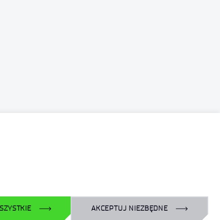
mentach PCA oraz stały nadzór nad powierzoną
dualne.
SZYSTKIE
AKCEPTUJ NIEZBĘDNE