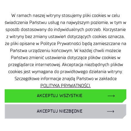
życiorys /CV z uwzględnieniem opisu
kwalifikacji, przebiegu pracy zawodowej
i doświadczenia.
W ramach naszej witryny stosujemy pliki cookies w celu
świadczenia Państwu usług na najwyższym poziomie, w tym w
Dokumenty prosimy przesyłać
w terminie do dnia:
sposób dostosowany do indywidualnych potrzeb. Korzystanie
03-05-2025 r
.
z witryny bez zmiany ustawień dotyczących cookies oznacza,
że pliki opisane w Polityce Prywatności będą zamieszczane na
Państwa urządzeniu końcowym. W każdej chwili możecie
Państwo zmienić ustawienia dotyczące plików cookies w
przeglądarce internetowej. Akceptacja niezbędnych plików
cookies jest wymagana do prawidłowego działania witryny.
Szczegółowe informacje znajdą Państwo w zakładce
POLITYKA PRYWATNOŚCI.
Dane osobowe
AKCEPTUJ WSZYSTKIE
Deklaracja dostępności
AKCEPTUJ NIEZBĘDNE
Polityka prywatności
Zamowienia publiczne