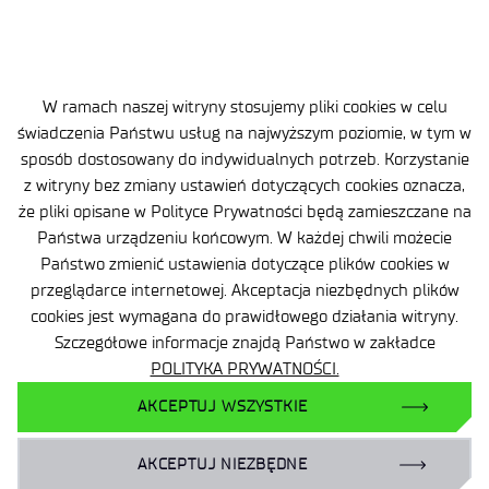
produktu o znacząco wyższych właściwościach użytkowych.
Kontakt:
mgr inż. Grzegorz Kubicki, +48 61 657 05 55, wew. 205
W ramach naszej witryny stosujemy pliki cookies w celu
świadczenia Państwu usług na najwyższym poziomie, w tym w
grzegorz.kubicki@pit.lukasiewicz.gov.pl
sposób dostosowany do indywidualnych potrzeb. Korzystanie
z witryny bez zmiany ustawień dotyczących cookies oznacza,
że pliki opisane w Polityce Prywatności będą zamieszczane na
Państwa urządzeniu końcowym. W każdej chwili możecie
Państwo zmienić ustawienia dotyczące plików cookies w
przeglądarce internetowej. Akceptacja niezbędnych plików
cookies jest wymagana do prawidłowego działania witryny.
Szczegółowe informacje znajdą Państwo w zakładce
Dane osobowe
POLITYKA PRYWATNOŚCI.
Deklaracja dostępności
AKCEPTUJ WSZYSTKIE
Polityka prywatności
AKCEPTUJ NIEZBĘDNE
Zamowienia publiczne