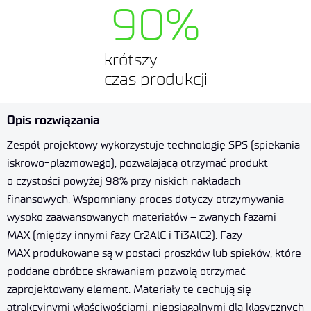
90
%
krótszy
czas produkcji
Opis rozwiązania
Zespół projektowy wykorzystuje technologię SPS (spiekania
iskrowo-plazmowego), pozwalającą otrzymać produkt
o czystości powyżej 98% przy niskich nakładach
finansowych. Wspomniany proces dotyczy otrzymywania
wysoko zaawansowanych materiałów – zwanych fazami
MAX (między innymi fazy Cr
2
AlC i Ti
3
AlC
2
). Fazy
MAX produkowane są w postaci proszków lub spieków, które
poddane obróbce skrawaniem pozwolą otrzymać
zaprojektowany element. Materiały te cechują się
atrakcyjnymi właściwościami, nieosiągalnymi dla klasycznych