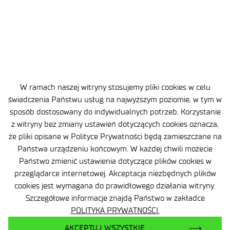
Łukasiewicz rozwija technologie dla
bezpieczeństwa i obronności Polski
.
W ramach naszej witryny stosujemy pliki cookies w celu
świadczenia Państwu usług na najwyższym poziomie, w tym w
sposób dostosowany do indywidualnych potrzeb. Korzystanie
z witryny bez zmiany ustawień dotyczących cookies oznacza,
że pliki opisane w Polityce Prywatności będą zamieszczane na
Państwa urządzeniu końcowym. W każdej chwili możecie
Państwo zmienić ustawienia dotyczące plików cookies w
przeglądarce internetowej. Akceptacja niezbędnych plików
21 lipca 2026
cookies jest wymagana do prawidłowego działania witryny.
Łukasiewicz – ITECH podsumowuje rok
Szczegółowe informacje znajdą Państwo w zakładce
transformacji instytutu
POLITYKA PRYWATNOŚCI.
.
AKCEPTUJ WSZYSTKIE