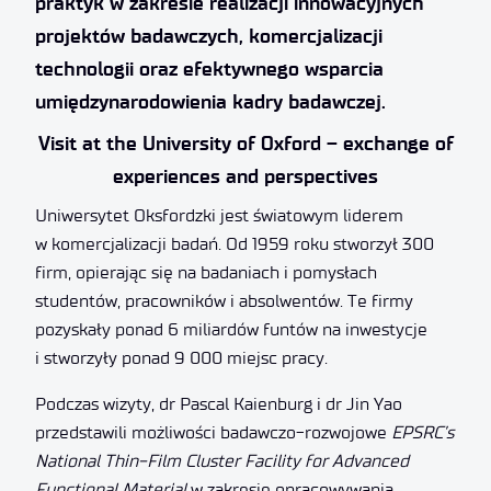
praktyk w zakresie realizacji innowacyjnych
projektów badawczych, komercjalizacji
technologii oraz efektywnego wsparcia
umiędzynarodowienia kadry badawczej.
Visit at the University of Oxford – exchange of
experiences and perspectives
Uniwersytet Oksfordzki jest światowym liderem
w komercjalizacji badań. Od 1959 roku stworzył 300
firm, opierając się na badaniach i pomysłach
studentów, pracowników i absolwentów. Te firmy
pozyskały ponad 6 miliardów funtów na inwestycje
i stworzyły ponad 9 000 miejsc pracy.
Podczas wizyty, dr Pascal Kaienburg i dr Jin Yao
przedstawili możliwości badawczo-rozwojowe
EPSRC’s
National Thin-Film Cluster Facility for Advanced
Functional Material
w zakresie opracowywania