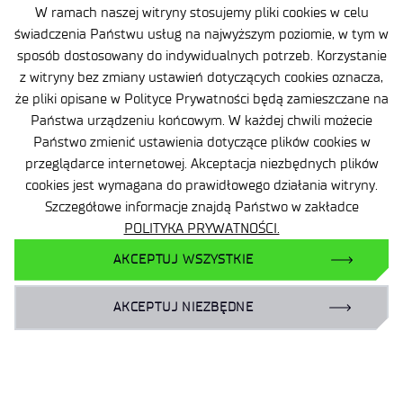
W ramach naszej witryny stosujemy pliki cookies w celu
świadczenia Państwu usług na najwyższym poziomie, w tym w
sposób dostosowany do indywidualnych potrzeb. Korzystanie
z witryny bez zmiany ustawień dotyczących cookies oznacza,
że pliki opisane w Polityce Prywatności będą zamieszczane na
Państwa urządzeniu końcowym. W każdej chwili możecie
Państwo zmienić ustawienia dotyczące plików cookies w
przeglądarce internetowej. Akceptacja niezbędnych plików
cookies jest wymagana do prawidłowego działania witryny.
Szczegółowe informacje znajdą Państwo w zakładce
POLITYKA PRYWATNOŚCI.
21 lipca 2026
AKCEPTUJ WSZYSTKIE
Łukasiewicz – ITECH podsumowuje rok
transformacji instytutu
AKCEPTUJ NIEZBĘDNE
.