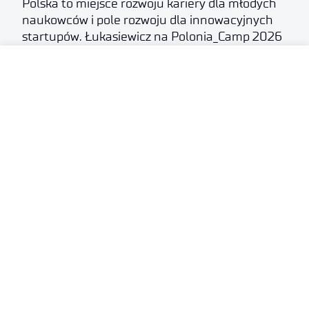
Polska to miejsce rozwoju kariery dla młodych
naukowców i pole rozwoju dla innowacyjnych
startupów. Łukasiewicz na Polonia_Camp 2026
.
24 lipca 2026
Łukasiewicz rozwija technologie dla
bezpieczeństwa i obronności Polski
.